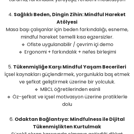
4.
Sağlıklı Beden, Dingin Zihin: Mindful Hareket
Atölyesi
Masa başı çalışanlar için beden farkındalığı, esneme,
mindful hareket temelli kısa egzersizler.
🔹 Ofiste uygulanabilir / çevrim içi demo
🔹 Ergonomi + farkındalık + nefes birleşimi
5.
Tükenmişliğe Karşı Mindful Yaşam Becerileri
İçsel kaynakları güçlendirmek, yorgunlukla baş etmek
ve şefkat geliştirmek üzerine bir yolculuk.
🔹 MBCL öğretilerinden esinli
🔹 Öz-şefkat ve içsel motivasyon üzerine pratiklerle
dolu
6.
Odaktan Bağlantıya: Mindfulness ile Dijital
Tükenmişlikten Kurtulmak