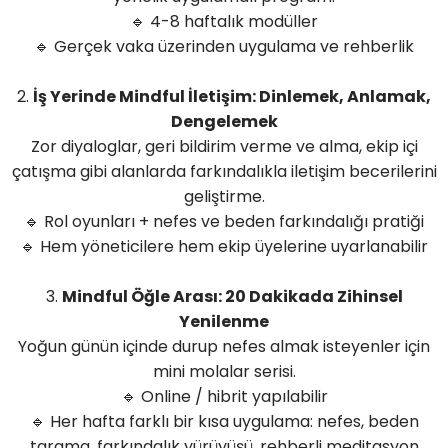
🔹 4-8 haftalık modüller
🔹 Gerçek vaka üzerinden uygulama ve rehberlik
2.
İş Yerinde Mindful İletişim: Dinlemek, Anlamak,
Dengelemek
Zo
r diyaloglar, geri bildirim verme ve alma, ekip içi
çatışma gibi alanlarda farkındalıkla iletişim becerilerini
geliştirme.
🔹 Rol oyunları + nefes ve beden farkındalığı pratiği
🔹 Hem yöneticilere hem ekip üyelerine uyarlanabilir
3.
Mindful Öğle Arası: 20 Dakikada Zihinsel
Yenilenme
Yoğun günün içinde durup nefes almak isteyenler için
mini molalar serisi.
🔹 Online / hibrit yapılabilir
🔹 Her hafta farklı bir kısa uygulama: nefes, beden
tarama, farkındalık yürüyüşü, rehberli meditasyon