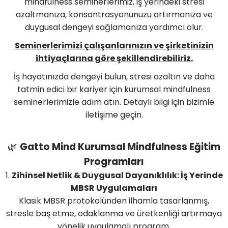
mindfulness seminerlerimiz, iş yerindeki stresi
azaltmanıza, konsantrasyonunuzu artırmanıza ve
duygusal dengeyi sağlamanıza yardımcı olur.
Seminerlerimizi çalışanlarınızın ve şirketinizin
ihtiyaçlarına göre şekillendirebiliriz.
İş hayatınızda dengeyi bulun, stresi azaltın ve daha
tatmin edici bir kariyer için kurumsal mindfulness
seminerlerimizle adım atın. Detaylı bilgi için bizimle
iletişime geçin.
🌿
Gatto Mind
Kurumsal Mindfulness Eğitim
Programları
1.
Zihinsel Netlik & Duygusal Dayanıklılık: İş Yerinde
MBSR Uygulamaları
Klasik MBSR protokolünden ilhamla tasarlanmış,
stresle baş etme, odaklanma ve üretkenliği artırmaya
yönelik uygulamalı program.