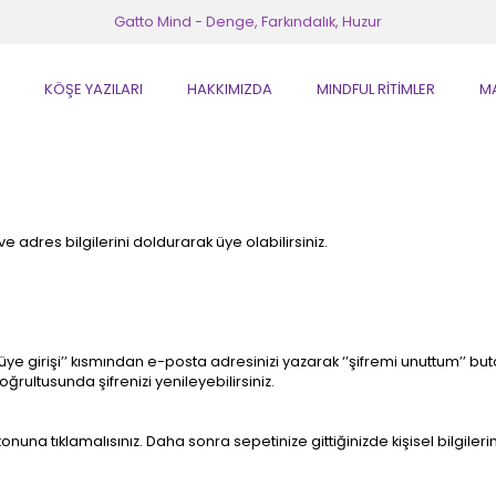
Gatto Mind - Denge, Farkındalık, Huzur
KÖŞE YAZILARI
HAKKIMIZDA
MINDFUL RİTİMLER
M
i ve adres bilgilerini doldurarak üye olabilirsiniz.
e girişi’’ kısmından e-posta adresinizi yazarak ‘’şifremi unuttum’’ buton
ğrultusunda şifrenizi yenileyebilirsiniz.
onuna tıklamalısınız. Daha sonra sepetinize gittiğinizde kişisel bilgiler