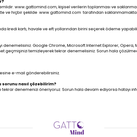
r?
ok önemlidir. www.gattomind.com, kişisel verilerin toplanması ve saklan
rilmekte ve hiçbir şekilde www.gattomind.com tarafından saklanmamaktad
da kredi kartı, havale ve eft yollarından birini seçerek ödeme yapabilir
ıcıyı denemelisiniz. Google Chrome, Microsoft Internet Explorer, Opera, Moz
net geçmişinizi temizleyerek tekrar denemelisiniz. Sorun hala çözülm
sine e-mail gönderebilirsiniz.
 sorunu nasıl çözebilirim?
yip tekrar denemenizi öneriyoruz. Sorun hala devam ediyorsa hatayı
in