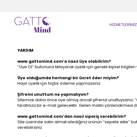
HİZMETLERİMİZ
YARDIM
www.gattomind.com’a nasıl üye olabilirim?
‘’Üye Ol’’ butonuna tıklayarak üyelik için gerekli kişisel bilgiler
Üye olduğumda herhangi bir ücret öder miyim?
Hayır üyelik için hiçbir ödeme yapmazsınız.
Şifremi unuttum ne yapmalıyım?
Sitemize daha önce üye olmuş ancak şifrenizi unuttuysanız; ‘’üy
tarafınıza bir e-mail gelecektir. Gelen mailin yönlendirmesi do
www.gattomind.com‘dan nasıl sipariş verebilirim?
Site üzerinde satın almak istediğiniz ürünün ‘’sepete ekle’’ but
verebilirsiniz.