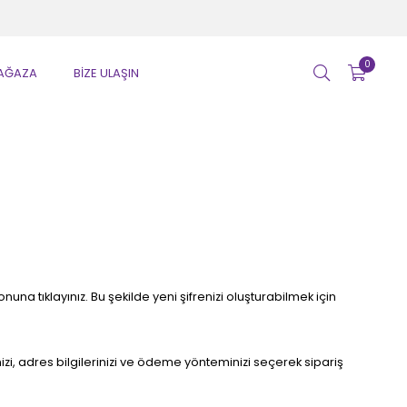
0
AĞAZA
BİZE ULAŞIN
una tıklayınız. Bu şekilde yeni şifrenizi oluşturabilmek için
inizi, adres bilgilerinizi ve ödeme yönteminizi seçerek sipariş