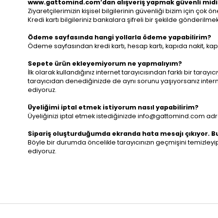
www.gattomind.com‘dan alışveriş yapmak güvenli midi
Ziyaretçilerimizin kişisel bilgilerinin güvenliği bizim için ç
Kredi kartı bilgileriniz bankalara şifreli bir şekilde gönde
Ödeme sayfasında hangi yollarla ödeme yapabilirim?
Ödeme sayfasından kredi kartı, hesap kartı, kapıda nakit, kapı
Sepete ürün ekleyemiyorum ne yapmalıyım?
İlk olarak kullandığınız internet tarayıcısından farklı bir taray
tarayıcıdan denediğinizde de aynı sorunu yaşıyorsanız inter
ediyoruz.
Üyeliğimi iptal etmek istiyorum nasıl yapabilirim?
Üyeliğinizi iptal etmek istediğinizde
info@gattomind.com
adre
Sipariş oluşturduğumda ekranda hata mesajı çıkıyor. Bu
Böyle bir durumda öncelikle tarayıcınızın geçmişini temizle
ediyoruz.