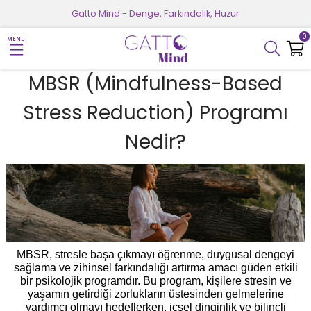
Gatto Mind - Denge, Farkındalık, Huzur
0
MENU
MBSR (Mindfulness-Based
Stress Reduction) Programı
Nedir?
MBSR, stresle başa çıkmayı öğrenme, duygusal dengeyi
sağlama ve zihinsel farkındalığı artırma amacı güden etkili
bir psikolojik programdır. Bu program, kişilere stresin ve
yaşamın getirdiği zorlukların üstesinden gelmelerine
yardımcı olmayı hedeflerken, içsel dinginlik ve bilinçli