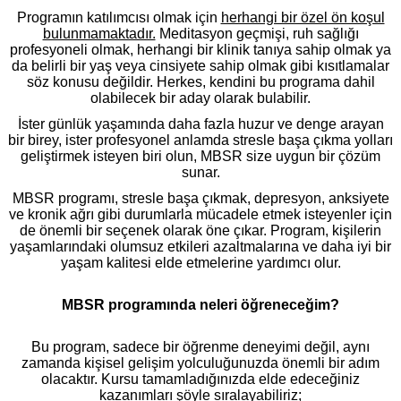
Programın katılımcısı olmak için
herhangi bir özel ön koşul
bulunmamaktadır.
Meditasyon geçmişi, ruh sağlığı
profesyoneli olmak, herhangi bir klinik tanıya sahip olmak ya
da belirli bir yaş veya cinsiyete sahip olmak gibi kısıtlamalar
söz konusu değildir. Herkes, kendini bu programa dahil
olabilecek bir aday olarak bulabilir.
İster günlük yaşamında daha fazla huzur ve denge arayan
bir birey, ister profesyonel anlamda stresle başa çıkma yolları
geliştirmek isteyen biri olun, MBSR size uygun bir çözüm
sunar.
MBSR programı, stresle başa çıkmak, depresyon, anksiyete
ve kronik ağrı gibi durumlarla mücadele etmek isteyenler için
de önemli bir seçenek olarak öne çıkar. Program, kişilerin
yaşamlarındaki olumsuz etkileri azaltmalarına ve daha iyi bir
yaşam kalitesi elde etmelerine yardımcı olur.
MBSR programında neleri öğreneceğim?
Bu program, sadece bir öğrenme deneyimi değil, aynı
zamanda kişisel gelişim yolculuğunuzda önemli bir adım
olacaktır. Kursu tamamladığınızda elde edeceğiniz
kazanımları şöyle sıralayabiliriz;