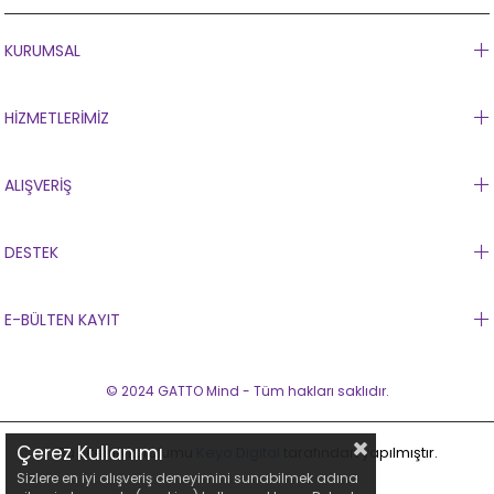
KURUMSAL
HİZMETLERİMİZ
ALIŞVERİŞ
DESTEK
E-BÜLTEN KAYIT
© 2024 GATTO Mind - Tüm hakları saklıdır.
Çerez Kullanımı
Bu sitenin kurulumu
Keyo Digital
tarafından yapılmıştır.
Sizlere en iyi alışveriş deneyimini sunabilmek adına