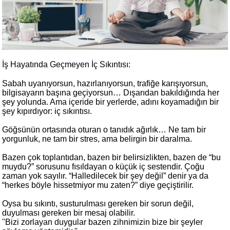
İş Hayatında Geçmeyen İç Sıkıntısı:
Sabah uyanıyorsun, hazırlanıyorsun, trafiğe karışıyorsun,
bilgisayarın başına geçiyorsun… Dışarıdan bakıldığında her
şey yolunda. Ama içeride bir yerlerde, adını koyamadığın bir
şey kıpırdıyor: iç sıkıntısı.
Göğsünün ortasında oturan o tanıdık ağırlık… Ne tam bir
yorgunluk, ne tam bir stres, ama belirgin bir daralma.
Bazen çok toplantıdan, bazen bir belirsizlikten, bazen de “bu
muydu?” sorusunu fısıldayan o küçük iç sestendir. Çoğu
zaman yok sayılır. “Halledilecek bir şey değil” denir ya da
“herkes böyle hissetmiyor mu zaten?” diye geçiştirilir.
Oysa bu sıkıntı, susturulması gereken bir sorun değil,
duyulması gereken bir mesaj olabilir.
''Bizi zorlayan duygular bazen zihnimizin bize bir şeyler