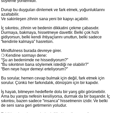
söyleme yöntemidir.''
Durup bu duyguları dinlemek ve fark etmek, yoğunluklarını
azaltabilir.
Ve sakinleşen zihnin sana yeni bir kapıyı açabilir.
İç sıkıntısı, zihnin ve bedenin dikkatini çekme çabasıdır.
Durmaya, bakmaya, hissetmeye davettir. Belki çok hızlı
gidiyorsun, belki kendi ihtiyaçlarını unuttun, belki sadece
“kendinle kalmaya” hasretsin.
Mindfulness burada devreye girer.
❍ Kendine sormayı dene:
“Şu an bedenimde ne hissediyorum?”
“Bu sıkıntının bana söylemek istediği ne olabilir?”
“Ben neye hayır demeyi erteliyorum?”
Bu sorular, hemen cevap bulmak için değil, fark etmek için
sorulur. Çünkü her farkındalık, dönüşüm için bir kapıdır.
İş hayatı, bitmeyen hedeflerle dolu bir yarış gibi görünebilir.
Ama bu yarışta nefesin kesiliyorsa, durmak da bir başarıdır. İç
sıkıntısı, bazen sadece “insanca” hissetmenin izidir. Ve belki
de seni sana geri getirmenin yoludur.