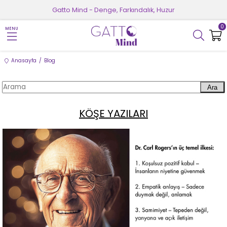
Gatto Mind - Denge, Farkındalık, Huzur
0
MENU
Anasayfa
Blog
Ara
KÖŞE YAZILARI