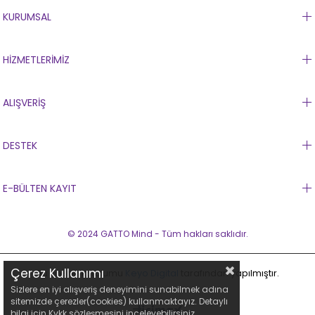
KURUMSAL
HİZMETLERİMİZ
ALIŞVERİŞ
DESTEK
E-BÜLTEN KAYIT
© 2024 GATTO Mind - Tüm hakları saklıdır.
Çerez Kullanımı
Bu sitenin kurulumu
Keyo Digital
tarafından yapılmıştır.
Sizlere en iyi alışveriş deneyimini sunabilmek adına
sitemizde çerezler(cookies) kullanmaktayız. Detaylı
bilgi için Kvkk sözleşmesini inceleyebilirsiniz.