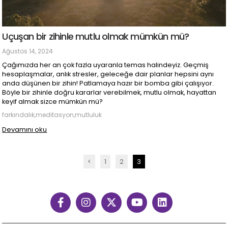
Uçuşan bir zihinle mutlu olmak mümkün mü?
Ağustos 14, 2024
Çağımızda her an çok fazla uyaranla temas halindeyiz. Geçmiş
hesaplaşmalar, anlık stresler, geleceğe dair planlar hepsini aynı
anda düşünen bir zihin! Patlamaya hazır bir bomba gibi çalışıyor.
Böyle bir zihinle doğru kararlar verebilmek, mutlu olmak, hayattan
keyif almak sizce mümkün mü?
farkındalık,meditasyon,mutluluk
Devamını oku
<
1
2
3